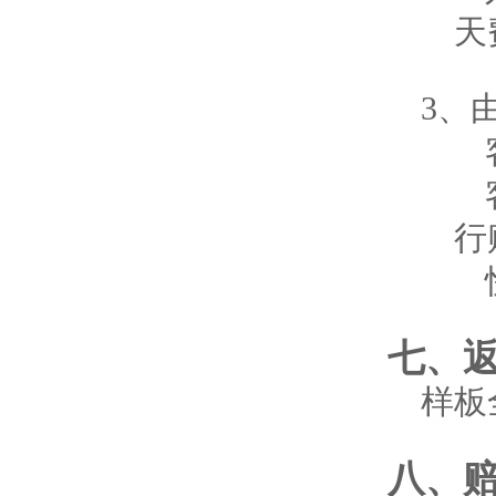
天
3、
行
七、
样板
八、赔