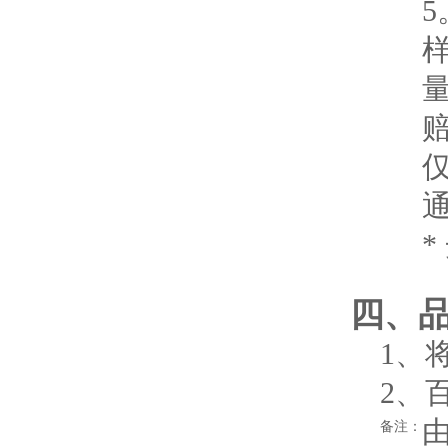
5
样
通
*
四、
1、
2、
备注：