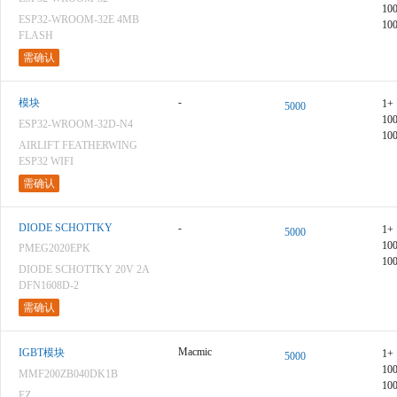
10
ESP32-WROOM-32E 4MB
10
FLASH
需确认
-
模块
1+
5000
10
ESP32-WROOM-32D-N4
10
AIRLIFT FEATHERWING
ESP32 WIFI
需确认
DIODE SCHOTTKY
-
1+
5000
10
PMEG2020EPK
10
DIODE SCHOTTKY 20V 2A
DFN1608D-2
需确认
Macmic
IGBT模块
1+
5000
10
MMF200ZB040DK1B
10
FZ