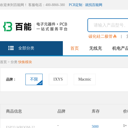
欢迎来到百能网！ 客服电话：400-8866-380
PCB定制 · 就找百能网
碳化硅二极管
全部分类
首页
无线充
机电产
首页
>
分类
快恢模块
不限
IXYS
Macmic
品牌：
商品信息
品牌
库存
价
-
1+
5000
ESP32-WROOM-32