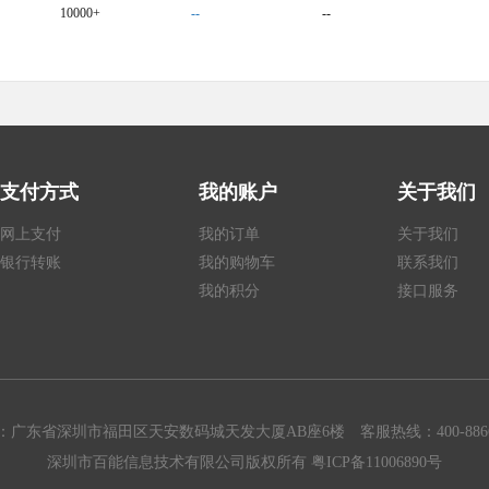
10000+
--
--
支付方式
我的账户
关于我们
网上支付
我的订单
关于我们
银行转账
我的购物车
联系我们
我的积分
接口服务
：广东省深圳市福田区天安数码城天发大厦AB座6楼 客服热线：400-8866-
深圳市百能信息技术有限公司版权所有
粤ICP备11006890号