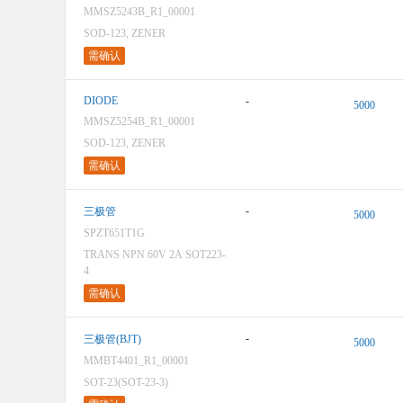
MMSZ5243B_R1_00001
SOD-123, ZENER
需确认
DIODE
-
5000
MMSZ5254B_R1_00001
SOD-123, ZENER
需确认
-
三极管
5000
SPZT651T1G
TRANS NPN 60V 2A SOT223-
4
需确认
-
三极管(BJT)
5000
MMBT4401_R1_00001
SOT-23(SOT-23-3)