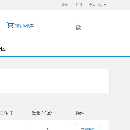
登录
|
注册
个人中心
账号管理
PCB订单
我的购物车
元器件订单
财务管理
专区
BOM应用
(工作日)
数量 / 总价
操作
立即询价