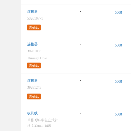
-
连接器
5000
532610771
需确认
-
连接器
5000
39281083
Through Hole
需确认
-
连接器
5000
39281243
需确认
-
板到线
5000
单排3列-半包立式针
形-1.25mm-贴装