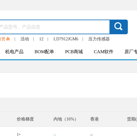
极管
活动
12
LD7912JGM6
压力传感器
机电产品
BOM配单
PCB商城
CAM软件
原厂
价格梯度
内地（16%）
香港
货期
1+
--
--