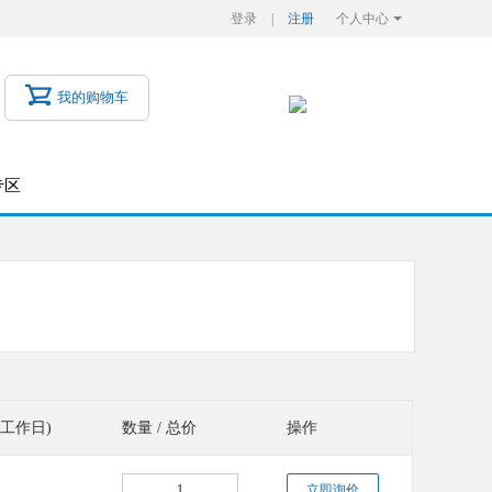
登录
|
注册
个人中心
账号管理
PCB订单
我的购物车
元器件订单
财务管理
专区
BOM应用
(工作日)
数量 / 总价
操作
立即询价