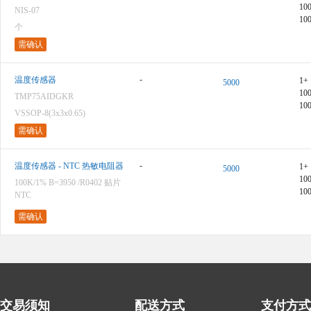
10
NIS-07
10
个
需确认
-
温度传感器
1+
5000
10
TMP75AIDGKR
10
VSSOP-8(3x3x0.65)
需确认
-
温度传感器 - NTC 热敏电阻器
1+
5000
10
100K/1% B=3950 /R0402 贴片
10
NTC
需确认
交易须知
配送方式
支付方式